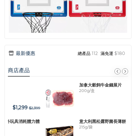
最新優惠
總產品
112
滿免運
$180
商店產品
加拿大穀飼牛金錢展片
200g/盒
$83
399
$106
體
意大利黑松露野菌長薄餅
215g/袋