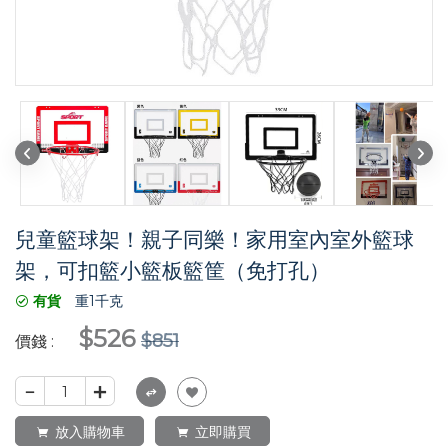
兒童籃球架！親子同樂！家用室內室外籃球
架，可扣籃小籃板籃筐（免打孔）
有貨
重1千克
$526
$851
價錢 :
1
放入購物車
立即購買