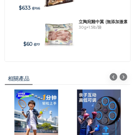
$88
795
$115
立陶宛雞中翼 (無添加激素)
30g+1.5lb/袋
$87
$77
$112
相關產品